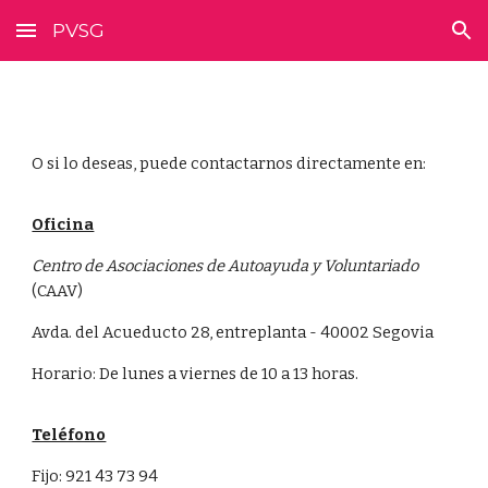
PVSG
Skip to main content
Skip to navigation
O si lo deseas, puede contactarnos directamente en:
Oficina
Centro de Asociaciones de Autoayuda y Voluntariado
(CAAV)
Avda. del Acueducto 28, entreplanta - 40002 Segovia
Horario: De lunes a viernes de 10 a 13 horas.
Teléfono
Fijo:
921 43 73 94